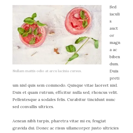
Sed
iaculi
s
auct
or
magn
a ac
biben
dum.
Duis
Nullam mattis odio at arcu lacinia cursus.
preti
um nisl quis sem commodo. Quisque vitae laoreet nisl.
Duis et quam rutrum, efficitur nulla sed, rhoncus velit.
Pellentesque a sodales felis. Curabitur tincidunt nunc
sed convallis ultrices.
Aenean nibh turpis, pharetra vitae mi eu, feugiat
gravida dui. Donec ac risus ullamcorper justo ultricies