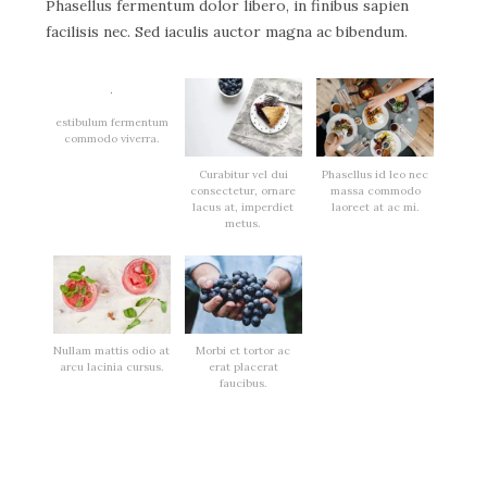
Phasellus fermentum dolor libero, in finibus sapien
facilisis nec. Sed iaculis auctor magna ac bibendum.
estibulum fermentum
commodo viverra.
Curabitur vel dui
Phasellus id leo nec
consectetur, ornare
massa commodo
lacus at, imperdiet
laoreet at ac mi.
metus.
Nullam mattis odio at
Morbi et tortor ac
arcu lacinia cursus.
erat placerat
faucibus.